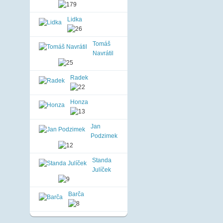
Lidka
Tomáš
Navrátil
Radek
Honza
Jan
Podzimek
Standa
Julíček
Barča