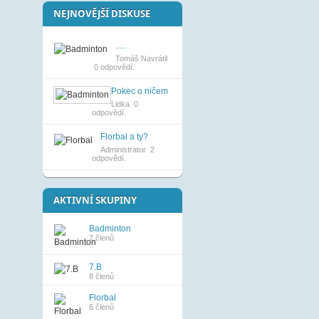
NEJNOVĚJŠÍ DISKUSE
.....
Tomáš Navrátil
0 odpovědí.
Pokec o ničem
Lidka
0
odpovědí.
Florbal a ty?
Administrator
2
odpovědí.
AKTIVNÍ SKUPINY
Badminton
7 členů
7.B
8 členů
Florbal
6 členů