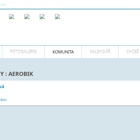
Více...
zace
08:22:20 AM GMT
Naše sporty
FOTOGALERIE
KOMUNITA
KALENDÁŘ
CHCEŠ 
Y : AEROBIK
vá
rávu