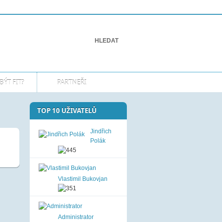
Přihlášení
Připojte se k nám!
BÝT FIT?
PARTNEŘI
TOP 10 UŽIVATELŮ
Jindřich
Polák
Vlastimil Bukovjan
Administrator