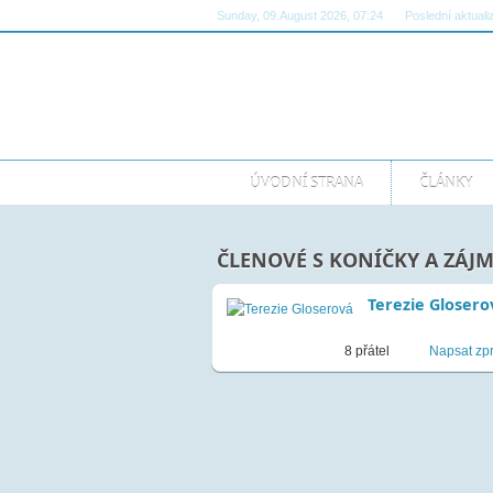
Sunday, 09.August 2026, 07:24
Poslední aktuali
ÚVODNÍ STRANA
ČLÁNKY
ČLENOVÉ S KONÍČKY A ZÁJM
Terezie Glosero
8 přátel
Napsat zp