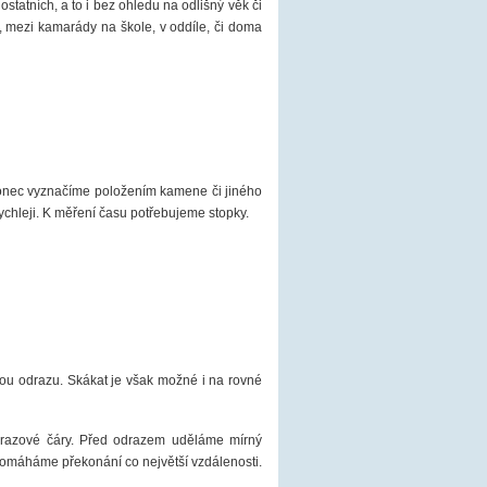
tatních, a to i bez ohledu na odlišný věk či
, mezi kamarády na škole, v oddíle, či doma
 konec vyznačíme položením kamene či jiného
hleji. K měření času potřebujeme stopky.
nou odrazu. Skákat je však možné i na rovné
drazové čáry. Před odrazem uděláme mírný
máháme překonání co největší vzdálenosti.