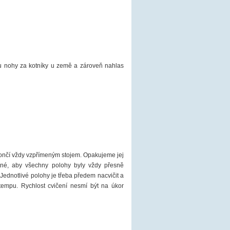
mu nohy za kotníky u země a zároveň nahlas
 končí vždy vzpřímeným stojem. Opakujeme jej
tné, aby všechny polohy byly vždy přesně
 Jednotlivé polohy je třeba předem nacvičit a
 tempu. Rychlost cvičení nesmí být na úkor