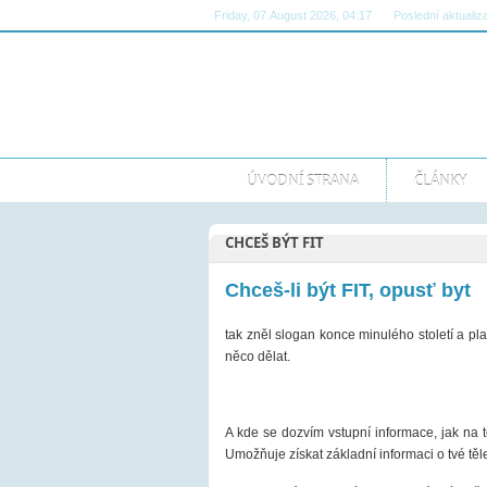
Friday, 07.August 2026, 04:17
Poslední aktualiz
ÚVODNÍ STRANA
ČLÁNKY
CHCEŠ BÝT FIT
Chceš-li být FIT, opusť byt
tak zněl slogan konce minulého století a pl
něco dělat.
A kde se dozvím vstupní informace, jak na to
Umožňuje získat základní informaci o tvé těl