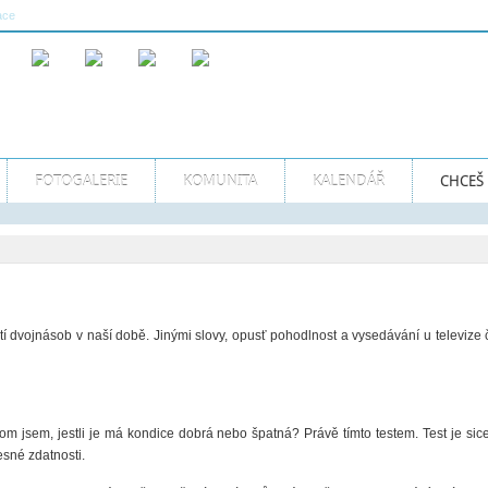
Více...
ace
08:22:20 AM GMT
Naše sporty
FOTOGALERIE
KOMUNITA
KALENDÁŘ
CHCEŠ 
atí dvojnásob v naší době. Jinými slovy, opusť pohodlnost a vysedávání u televize 
m jsem, jestli je má kondice dobrá nebo špatná? Právě tímto testem. Test je sice 
esné zdatnosti.