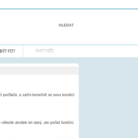
Přihlášení
Připojte se k nám!
BÝT FIT?
PARTNEŘI
či počítače, a začni konečně se svou kondicí
několik desítek let starý, ale pořád funkční.