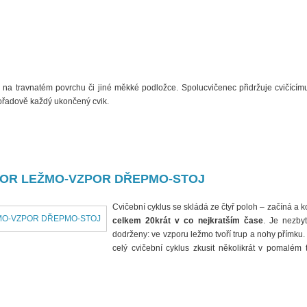
 na travnatém povrchu či jiné měkké podložce. Spolucvičenec přidržuje cvičící
ořadově každý ukončený cvik.
POR LEŽMO-VZPOR DŘEPMO-STOJ
Cvičební cyklus se skládá ze čtyř poloh – začíná a
celkem 20krát v co nejkratším čase
. Je nezby
dodrženy: ve vzporu ležmo tvoří trup a nohy přímku.
celý cvičební cyklus zkusit několikrát v pomalém