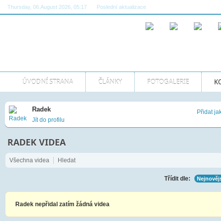
Thursday, 06.August 2026, 05:17
Poslední aktualizace
08:22:20 AM GMT
ÚVODNÍ STRANA
ČLÁNKY
FOTOGALERIE
K
Radek
Přidat ja
Jít do profilu
RADEK VIDEA
Všechna videa
Hledat
Třídit dle:
Nejnovějs
Radek nepřidal zatím žádná videa