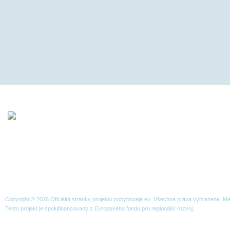
NACHÁZÍTE SE ZDE:
KOMUNITA
VIDEA
RADEK VIDEA
O projektu
Organizace
Publicita
Strategie
Přeshraniční spolupráce
Copyright © 2026 Oficiální stránky projektu pohybspaja.eu. Všechna práva vyhrazena. 
Tento projekt je spolufinancovaný z Evropského fondu pro regionální rozvoj.